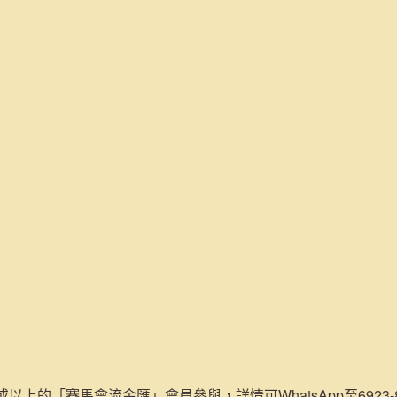
或以上的「賽馬會流金匯」會員參與，詳情可WhatsApp至6923-84