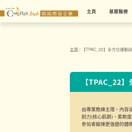
主頁
基層醫療
主頁
/
【TPAC_22】全方位運動
【TPAC_22
由專業教練主理，內容
耐力(核心肌群)、柔軟
參加者鍛煉更強健的體