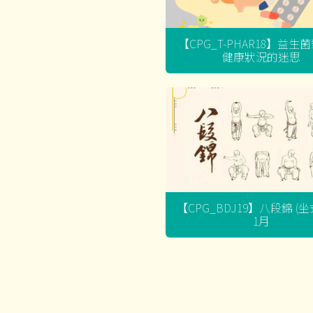
【CPG_T-PHAR18】益生
健康狀況的迷思
【CPG_BDJ19】八段錦 (
1月