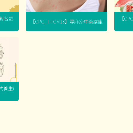
菌對各類
【CP
【CPG_T-TCM13】蕁麻疹中藥講座
坐式養生)