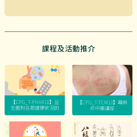
課程及活動推介
【CPG_T-PHAR18】益
【CPG_T-TCM13】蕁麻
生菌對各類健康狀況的
疹中藥講座
迷思