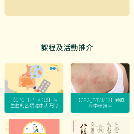
課程及活動推介
【CPG_T-PHAR18】益
【CPG_T-TCM13】蕁麻
生菌對各類健康狀況的
疹中藥講座
迷思