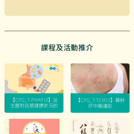
課程及活動推介
【CPG_T-PHAR18】益
【CPG_T-TCM13】蕁麻
生菌對各類健康狀況的
疹中藥講座
迷思