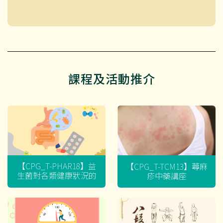
課程及活動推介
【CPG_T-PHAR18】益
【CPG_T-TCM13】蕁麻
生菌對各類健康狀況的
疹中藥講座
迷思