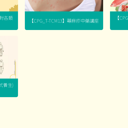
菌對各類
【CP
【CPG_T-TCM13】蕁麻疹中藥講座
坐式養生)