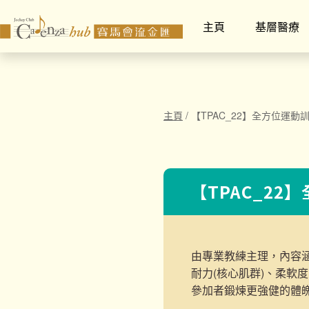
主頁
基層醫療
主頁
/
【TPAC_22】全方位運動
【TPAC_22
由專業教練主理，內容
耐力(核心肌群)、柔軟
參加者鍛煉更強健的體