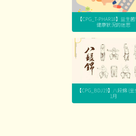
【CPG_T-PHAR18】益生
健康狀況的迷思
【CPG_BDJ19】八段錦 (
1月