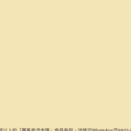
或以上的「賽馬會流金匯」會員參與，詳情可WhatsApp至6923-84