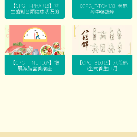
【CPG_T-PHAR18】益
【CPG_T-TCM13】蕁麻
生菌對各類健康狀況的
疹中藥講座
迷思
【CPG_T-NUT10A】增
【CPG_BDJ19】八段錦
肌減脂營養講座
(坐式養生) 1月
文