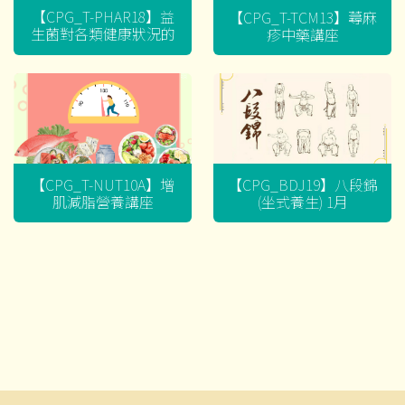
【CPG_T-PHAR18】益
【CPG_T-TCM13】蕁麻
生菌對各類健康狀況的
疹中藥講座
迷思
【CPG_T-NUT10A】增
【CPG_BDJ19】八段錦
肌減脂營養講座
(坐式養生) 1月
文