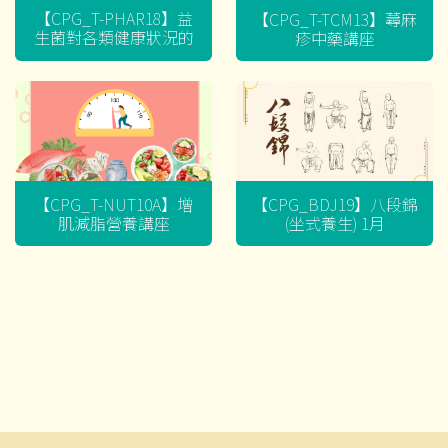
【CPG_T-PHAR18】益
【CPG_T-TCM13】蕁麻
生菌對各類健康狀況的
疹中藥講座
迷思
【CPG_T-NUT10A】增
【CPG_BDJ19】八段錦
肌減脂營養講座
(坐式養生) 1月
文