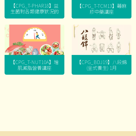
【CPG_T-PHAR18】益
【CPG_T-TCM13】蕁麻
生菌對各類健康狀況的
疹中藥講座
迷思
【CPG_T-NUT10A】增
【CPG_BDJ19】八段錦
肌減脂營養講座
(坐式養生) 1月
文