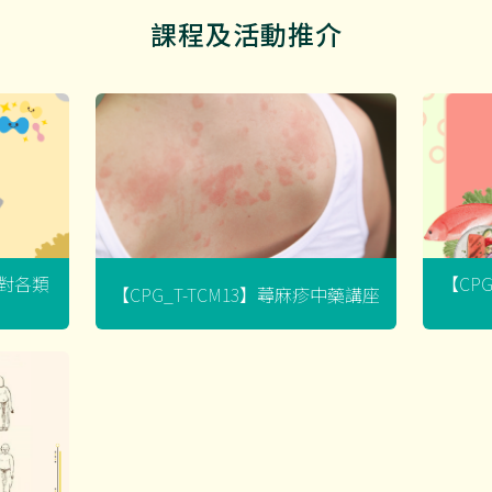
課程及活動推介
菌對各類
【CP
【CPG_T-TCM13】蕁麻疹中藥講座