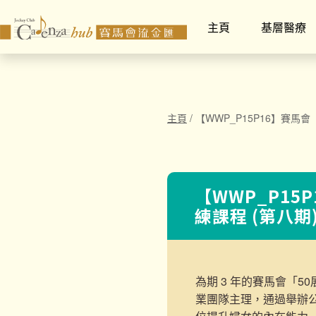
主頁
基層醫療
主頁
/
【WWP_P15P16】賽馬
【WWP_P15
練課程 (第八期
為期 3 年的賽馬會「
業團隊主理，通過舉辦