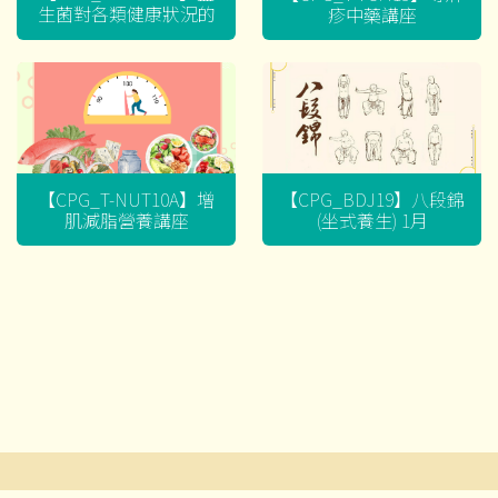
生菌對各類健康狀況的
疹中藥講座
迷思
【CPG_T-NUT10A】增
【CPG_BDJ19】八段錦
肌減脂營養講座
(坐式養生) 1月
文