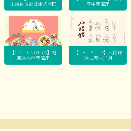
生菌對各類健康狀況的
疹中藥講座
迷思
【CPG_T-NUT10A】增
【CPG_BDJ19】八段錦
肌減脂營養講座
(坐式養生) 1月
文