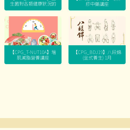
生菌對各類健康狀況的
疹中藥講座
迷思
【CPG_T-NUT10A】增
【CPG_BDJ19】八段錦
肌減脂營養講座
(坐式養生) 1月
文