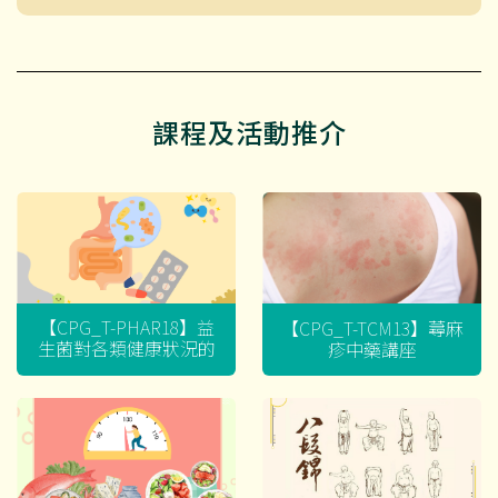
課程及活動推介
【CPG_T-PHAR18】益
【CPG_T-TCM13】蕁麻
生菌對各類健康狀況的
疹中藥講座
迷思