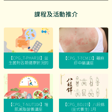
課程及活動推介
【CPG_T-PHAR18】益
【CPG_T-TCM13】蕁麻
生菌對各類健康狀況的
疹中藥講座
迷思
【CPG_T-NUT10A】增
【CPG_BDJ19】八段錦
肌減脂營養講座
(坐式養生) 1月