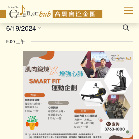
Even
6/19/2024
Search
Sear
Select
9:00 上午
date.
and
Vie
Navi