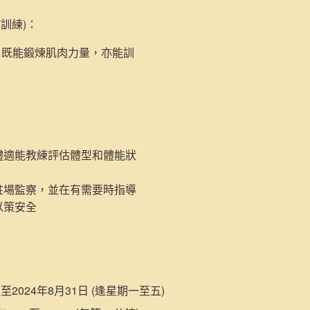
肺訓練)
：
，既能鍛煉肌肉力量，亦能訓
體適能教練評估體型和體能狀
駐場監察，並在有需要時指導
以策安全
日至2024年8月31日 (逢星期一至五)