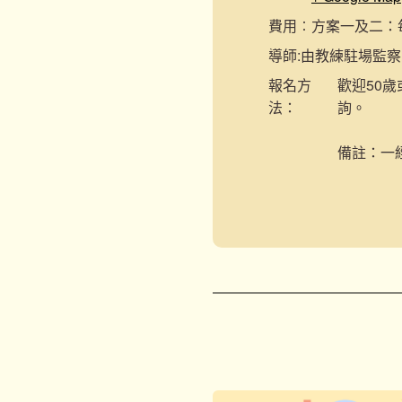
費用︰
方案一及二：每節
導師:
由教練駐場監察
報名
方
歡迎50歲
法：
詢。
備註：一