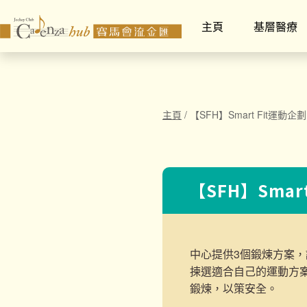
主頁
基層醫療
主頁
/
【SFH】Smart Fit運動企劃
【SFH】Smar
中心提供3個鍛煉方案，
揀選適合自己的運動方
鍛煉，以策安全。