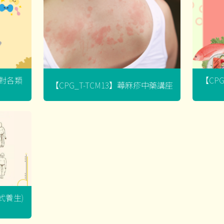
菌對各類
【CP
【CPG_T-TCM13】蕁麻疹中藥講座
坐式養生)