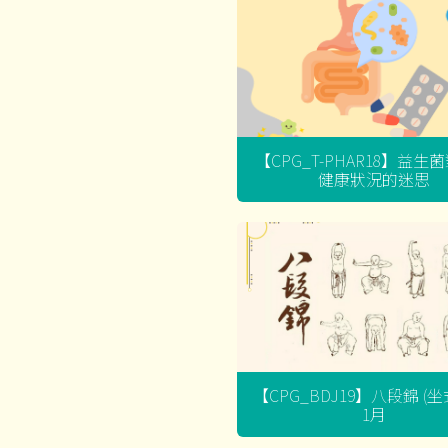
【CPG_T-PHAR18】益生
健康狀況的迷思
【CPG_BDJ19】八段錦 (
1月