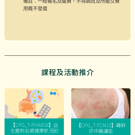
備註：一經報名及繳費，不得調班及所繳交費
用概不發還
課程及活動推介
【CPG_T-PHAR18】益
【CPG_T-TCM13】蕁麻
生菌對各類健康狀況的
疹中藥講座