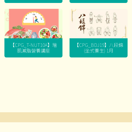
迷思
【CPG_T-NUT10A】增
【CPG_BDJ19】八段錦
肌減脂營養講座
(坐式養生) 1月
文
章