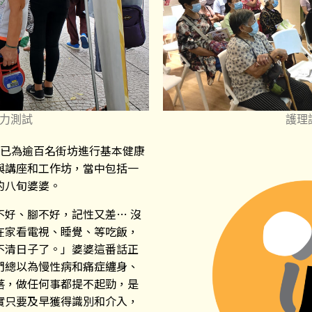
力測試
護理
但已為逾百名街坊進行基本健康
與講座和工作坊，當中包括一
的八旬婆婆。
不好、腳不好，記性又差… 沒
在家看電視、睡覺、等吃飯，
不清日子了。」婆婆這番話正
們總以為慢性病和痛症纏身、
落，做任何事都提不起勁，是
實只要及早獲得識別和介入，