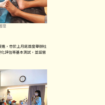
護理
跟進，亦於上月底首度舉辦社
硬化評估等基本測試，並設營