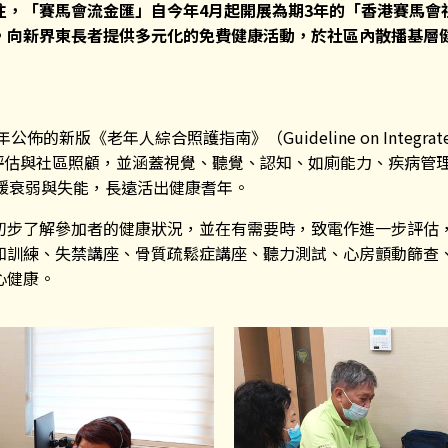
注，「賽馬會流金匯」自今年4
月起開展為期3
年的「香港賽馬會
，向新界東長者提供多元化的免費健康活動，於社區內散播基層
新版《老年人綜合照護指南》（Guideline on Integrated Car
康評估與社區照顧，並涵蓋視覺、聽覺、認知、如廁能力、疾病管
延緩衰弱與失能，長遠活出健康耆年。
初步了解參加者的健康狀況，並在有需要時，致電作進一步評估
知訓練、失禁講座、骨質疏鬆症講座、聽力測試、心房顫動篩查
心健康。