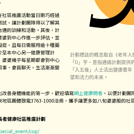
。
在社區推廣活動當日剛巧經過
測試，讓計劃團隊得以了解其
合適的訓練和活動。其後，計
婆婆到中心作進一步評估，並
礙症，且每日需服用逾十種藥
介至本中心另一健康管理計
計劃標誌的概念取自《老年人綜
，婆婆幾乎每星期都會到中心
「O」字，意指通過計劃提供
同事、會員聊天，生活漸漸變
「入五後」人士活出健康耆年
望和活力的未來。
出改善身體機能的第一步，歡迎填寫
網上健康問卷
，以便計劃團
地區團體致電3763-1000洽商，攜手讓更多如八旬婆婆般的社
長者健康社區推廣計劃
special_event/cop/