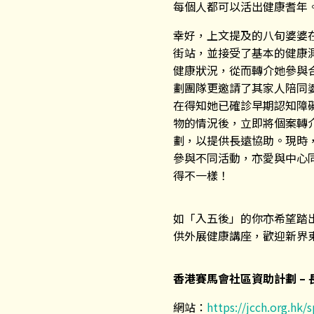
每個人都可以活出健康耆年
幸好，上文提及的八旬婆婆
街站，並接受了基本的健康
健康狀況，從而轉介她參與
劃團隊更邀請了其家人陪同
在得知她已確診早期認知障
物的情況後，立即將個案轉
劃，以提供長遠協助。現時
參與不同活動，亦愛與中心
得不一樣！
如「入五後」的你亦希望踏
供外展健康講座，歡迎新界東
香港賽馬會社區資助計劃
–
網站：
https://jcch.org.hk/