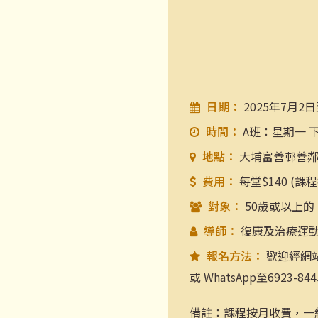
日期：
2025年7月2
時間：
A班：星期一 下午
地點：
大埔富善邨善
費用：
每堂$140 (課
對象：
50歲或以上
導師：
復康及治療運
報名方法：
歡迎經網站
或 WhatsApp至6923
備註：課程按月收費，一