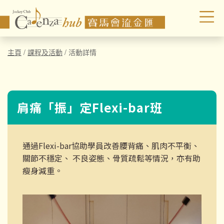
主頁
/
課程及活動
/
活動詳情
肩痛「振」定Flexi-bar班
通過Flexi-bar協助學員改善腰背痛、肌肉不平衡、
關節不穩定、 不良姿態、骨質疏鬆等情況，亦有助
瘦身減重。