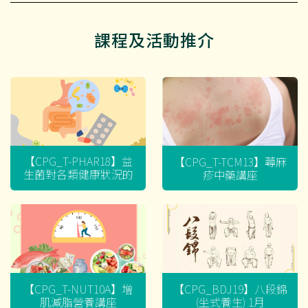
課程及活動推介
【CPG_T-PHAR18】益
【CPG_T-TCM13】蕁麻
生菌對各類健康狀況的
疹中藥講座
迷思
【CPG_T-NUT10A】增
【CPG_BDJ19】八段錦
肌減脂營養講座
(坐式養生) 1月