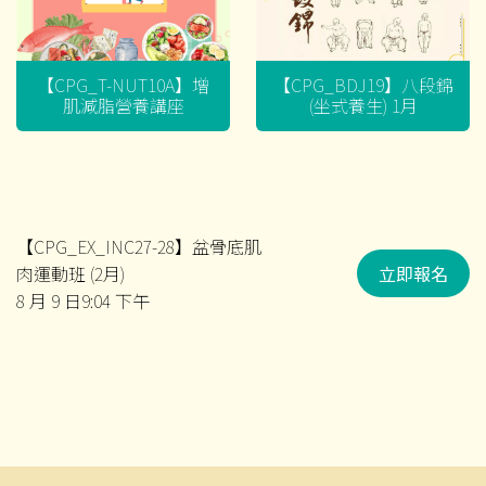
【CPG_T-NUT10A】增
【CPG_BDJ19】八段錦
肌減脂營養講座
(坐式養生) 1月
【CPG_EX_INC27-28】盆骨底肌
肉運動班 (2月)
立即報名
8 月 9 日9:04 下午
文