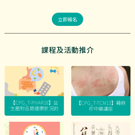
立即報名
課程及活動推介
【CPG_T-PHAR18】益
【CPG_T-TCM13】蕁麻
生菌對各類健康狀況的
疹中藥講座
迷思