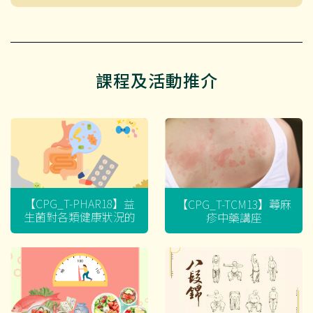
課程及活動推介
【CPG_T-PHAR18】益
【CPG_T-TCM13】蕁麻
生菌對各類健康狀況的
疹中藥講座
迷思