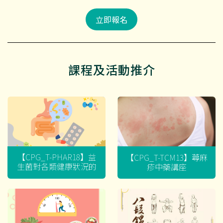
立即報名
課程及活動推介
【CPG_T-PHAR18】益
【CPG_T-TCM13】蕁麻
生菌對各類健康狀況的
疹中藥講座
迷思