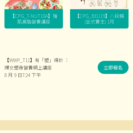
【CPG_T-NUT10A】增
【CPG_BDJ19】八段錦
肌減脂營養講座
(坐式養生) 1月
【WWP_T11】有「塑」得計 ：
婦女塑身營養網上講座
立即報名
8 月 9 日7:24 下午
文