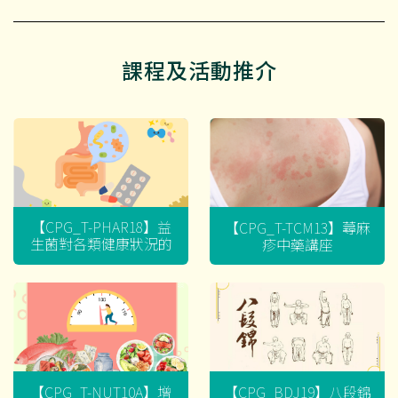
課程及活動推介
【CPG_T-PHAR18】益
【CPG_T-TCM13】蕁麻
生菌對各類健康狀況的
疹中藥講座
迷思
【CPG_T-NUT10A】增
【CPG_BDJ19】八段錦