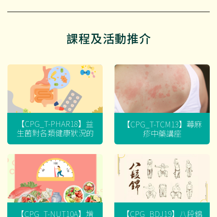
課程及活動推介
【CPG_T-PHAR18】益
【CPG_T-TCM13】蕁麻
生菌對各類健康狀況的
疹中藥講座
迷思
【CPG_T-NUT10A】增
【CPG_BDJ19】八段錦