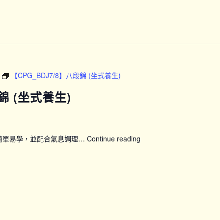
務
【CPG_BDJ7/8】八段錦 (坐式養生)
錦 (坐式養生)
簡單易學，並配合氣息調理…
Continue reading
【CPG_BDJ7/8】
八
段
錦
(坐
式
養
生)