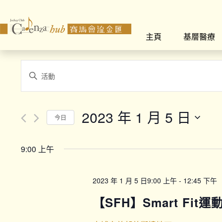
主頁
基層醫療
Events
Enter
Search
Keyword.
Search
and
for
2023 年 1 月 5 日
今日
Views
Events
Select
by
Navigation
date.
Keyword.
9:00 上午
2023 年 1 月 5 日9:00 上午
-
12:45 下午
【SFH】Smart Fit