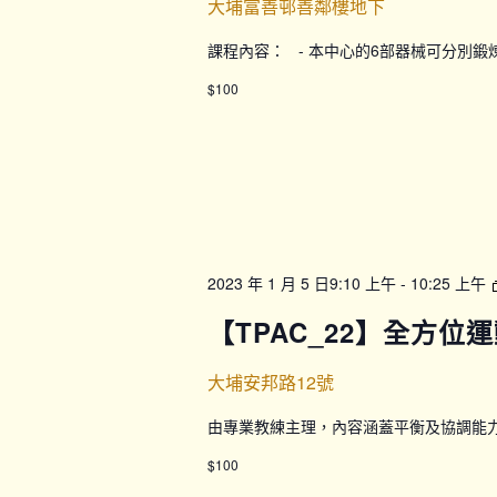
大埔富善邨善鄰樓地下
課程內容： - 本中心的6部器械可分別
$100
2023 年 1 月 5 日9:10 上午
-
10:25 上午
【TPAC_22】全方位運
大埔安邦路12號
由專業教練主理，內容涵蓋平衡及協調能
$100