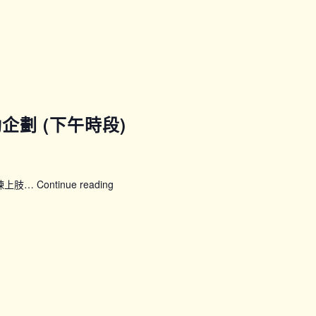
「50
展
新
晴」
婦
女
健
康
運動企劃 (下午時段)
計
劃：
24
節
鍛煉上肢…
Continue reading
【SFH】
全
Smart
方
Fit
位
運
訓
動
練
企
課
劃
程
(下
(第
午