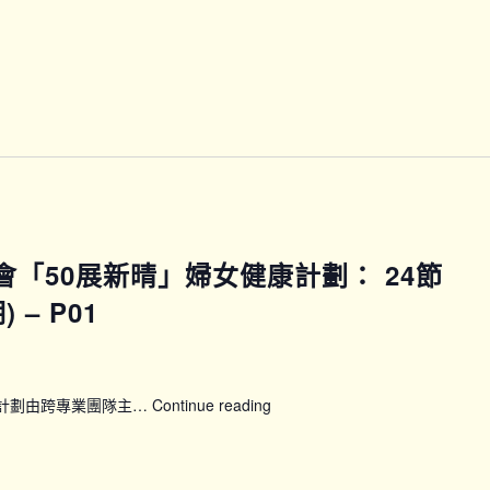
方
位
運
動
訓
練
班
(C
班)
馬會「50展新晴」婦女健康計劃： 24節
– P01
康計劃由跨專業團隊主…
Continue reading
【WWP_P0102】
賽
馬
會