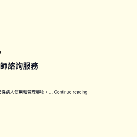
位
運
動
訓
練
班
(A
班)
【CPG_PHARM】
藥
劑師諮詢服務
劑
師
諮
詢
慢性病人使用和管理藥物，…
Continue reading
【CPG_PHARM】
服
藥
務
劑
師
諮
詢
服