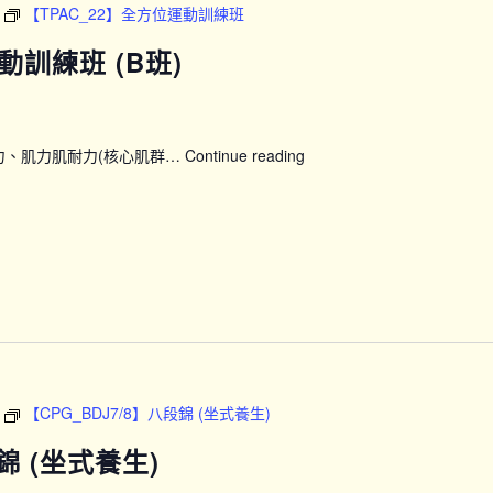
【TPAC_22】全方位運動訓練班
動訓練班 (B班)
力、肌力肌耐力(核心肌群…
Continue reading
【TPAC_22】
全
方
位
運
動
訓
練
班
(B
班)
【CPG_BDJ7/8】八段錦 (坐式養生)
錦 (坐式養生)