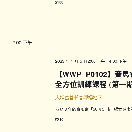
$100
2:00 下午
2023 年 1 月 5 日2:00 下午
-
4:00 下午
【WWP_P0102】賽
全方位訓練課程 (第一期) 
大埔富善邨善鄰樓地下
為期 3 年的賽馬會「50展新晴」婦女健
$240