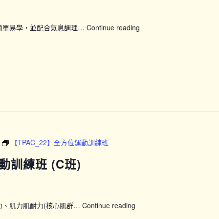
簡單易學，並配合氣息調理…
Continue reading
【CPG_BDJ7/8】
八
段
錦
(坐
式
養
生)
【TPAC_22】全方位運動訓練班
動訓練班 (C班)
力、肌力肌耐力(核心肌群…
Continue reading
【TPAC_22】
全