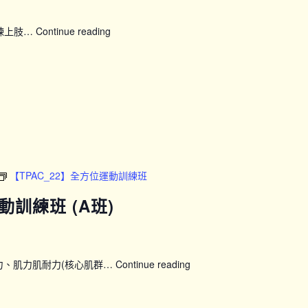
鍛煉上肢…
Continue reading
【SFH】
Smart
Fit
運
動
企
劃
(上
午
時
【TPAC_22】全方位運動訓練班
段)
動訓練班 (A班)
力、肌力肌耐力(核心肌群…
Continue reading
【TPAC_22】
全
方