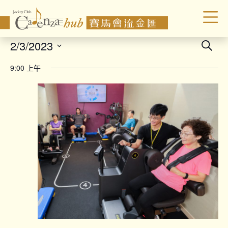
Even
2/3/2023
Search
Sear
Select
9:00 上午
date.
and
Vie
Navi