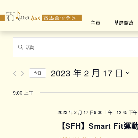
主頁
基層醫療
Events
Enter
Search
Keyword.
Search
and
for
2023 年 2 月 17 日
今日
Views
Events
Select
by
Navigation
date.
Keyword.
9:00 上午
2023 年 2 月 17 日9:00 上午
-
12:45 下午
【SFH】Smart Fit