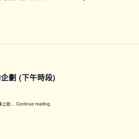
蓆
上
普
拉
提
運
動
班
(B
班)
運動企劃 (下午時段)
鍛煉上肢…
Continue reading
【SFH】
Smart
Fit
運
動
企