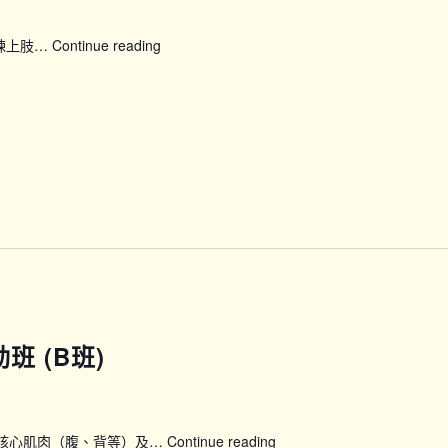
鍛煉上肢…
Continue reading
【SFH】
Smart
Fit
運
動
企
劃
(上
午
時
段)
班 (B班)
煉核心肌肉（腹、背等）及…
Continue reading
【PLT】