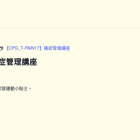
劃
(下
午
時
段)
【CPG_T-PAIN17】痛症管理講座
】痛症管理講座
家居運動小貼士。