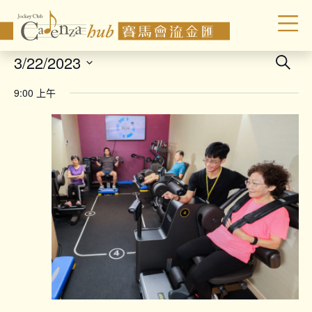
Even
3/22/2023
Search
Sear
Select
9:00 上午
date.
and
Vie
Navi