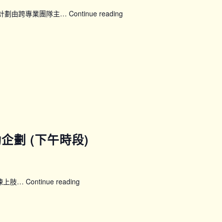
康計劃由跨專業團隊主…
Continue reading
【WWP_P0506】
賽
馬
會
「50
展
新
晴」
婦
女
健
康
運動企劃 (下午時段)
計
劃：
24
節
鍛煉上肢…
Continue reading
【SFH】
全
Smart
方
Fit
位
運
訓