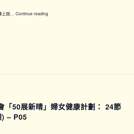
鍛煉上肢…
Continue reading
【SFH】
Smart
Fit
運
動
企
劃
(上
午
時
段)
馬會「50展新晴」婦女健康計劃： 24節
– P05