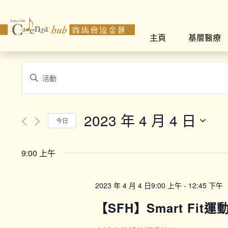
主頁
基層醫療
Events
Enter
Search
Keyword.
Search
and
for
2023 年 4 月 4 日
今日
Views
Events
Select
by
Navigation
date.
Keyword.
9:00 上午
2023 年 4 月 4 日9:00 上午
-
12:45 下午
【SFH】Smart Fit