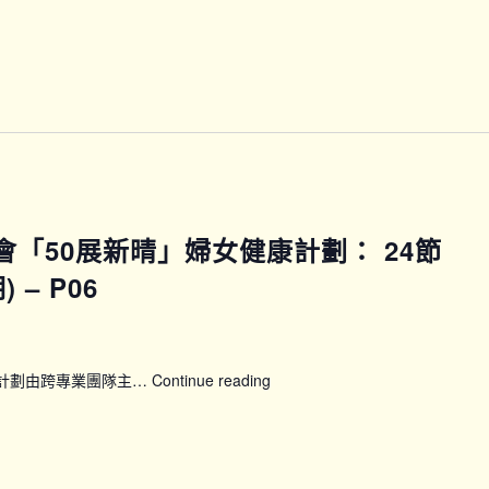
動
練
企
課
劃
程
(下
(第
午
三
時
期)
段)
–
P05
馬會「50展新晴」婦女健康計劃： 24節
– P06
康計劃由跨專業團隊主…
Continue reading
【WWP_P0506】
賽
馬
會
「50