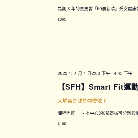
為期 3 年的賽馬會「50展新晴」婦女健
$365
2023 年 4 月 4 日2:00 下午
-
4:45 下午
【SFH】Smart Fit
大埔富善邨善鄰樓地下
課程內容： - 本中心的6部器械可分別
$100