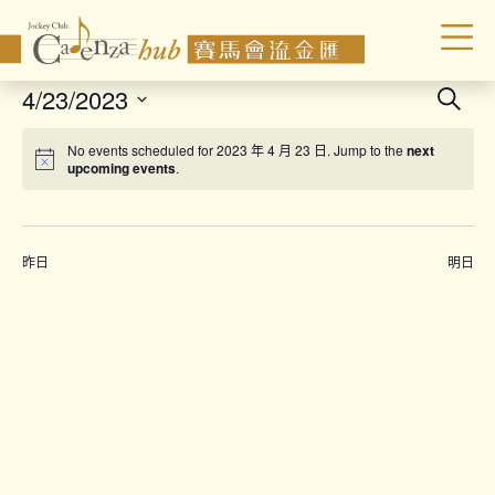
Even
4/23/2023
Search
Sear
Select
No events scheduled for 2023 年 4 月 23 日. Jump to the
next
date.
and
upcoming events
.
Vie
Navi
昨日
明日