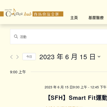
主頁
基層醫療
Events
Enter
Search
Keyword.
Search
and
for
2023 年 6 月 15 日
今日
Views
Events
Select
by
Navigation
date.
Keyword.
9:00 上午
2023 年 6 月 15 日9:00 上午
-
12:45 下午
【SFH】Smart Fit