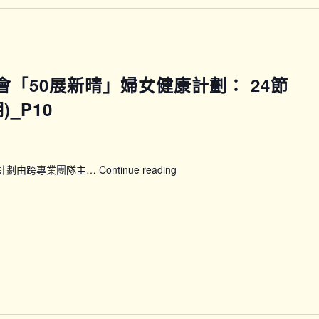
時
期)_P09
段)
馬會「50展新晴」婦女健康計劃： 24節
_P10
康計劃由跨專業團隊主…
Continue reading
【WWP_P0910】
賽
馬
會
「50
展
新
晴」
婦
女