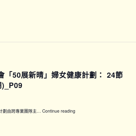
會
「50
展
新
晴」
婦
女
健
康
計
劃：
馬會「50展新晴」婦女健康計劃： 24節
24
節
_P09
全
方
位
訓
康計劃由跨專業團隊主…
Continue reading
【WWP_P0910】
練
賽
課
馬
程
會
(第