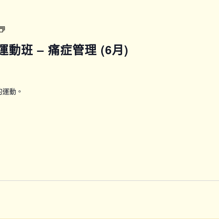
健
康
計
(名
劃：
額
】運動班 – 痛症管理 (6月)
24
已
節
滿)
全
【CPG_EX_PAIN33】
方
運
位
的運動。
動
訓
班
練
–
課
痛
程
症
(第
管
五
理
期)_P10
(6
月)