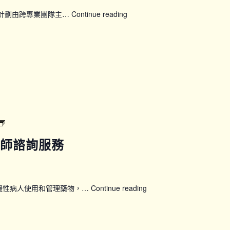
康計劃由跨專業團隊主…
Continue reading
【WWP_P0708】
賽
馬
會
「50
展
新
晴」
婦
女
【CPG_PHARM】
健
藥
康
劑師諮詢服務
劑
計
師
劃：
諮
24
詢
節
慢性病人使用和管理藥物，…
Continue reading
【CPG_PHARM】
服
全
藥
務
方
劑
位
師
訓