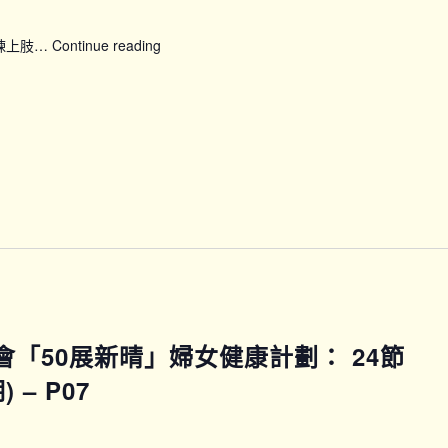
鍛煉上肢…
Continue reading
【SFH】
Smart
Fit
運
動
企
劃
(上
午
時
段)
馬會「50展新晴」婦女健康計劃： 24節
– P07