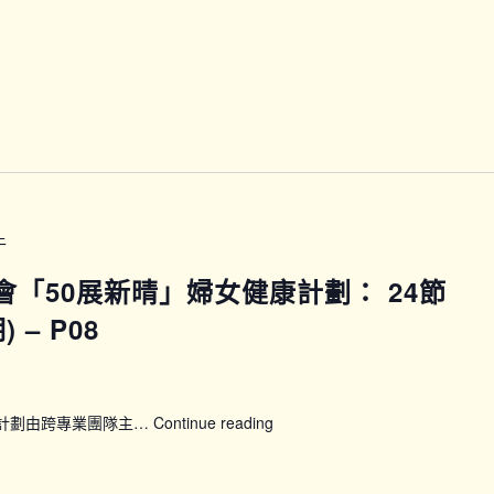
諮
練
詢
課
服
程
務
(第
四
期)
–
P07
午
馬會「50展新晴」婦女健康計劃： 24節
– P08
康計劃由跨專業團隊主…
Continue reading
【WWP_P0708】
賽
馬