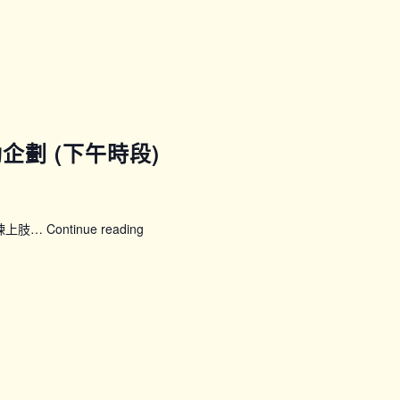
「50
四
展
期)
新
–
晴」
P08
婦
女
健
康
運動企劃 (下午時段)
計
劃：
24
節
鍛煉上肢…
Continue reading
【SFH】
全
Smart
方
Fit
位
運
訓
動
練
企
課
劃
程
(下
(第
午
五