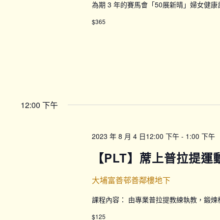
為期 3 年的賽馬會「50展新晴」婦女健
$365
12:00 下午
2023 年 8 月 4 日12:00 下午
-
1:00 下午
【PLT】蓆上普拉提運動
大埔富善邨善鄰樓地下
課程內容： 由專業普拉提教練執教，鍛
$125