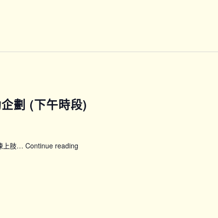
練
上
課
普
程
拉
(第
提
六
運
期)_P12
動
班
(B
班)
運動企劃 (下午時段)
鍛煉上肢…
Continue reading
【SFH】
Smart
Fit
運
動
企
劃