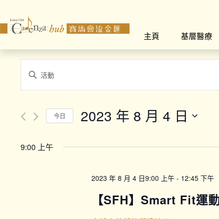
主頁
基層醫療
Events
Enter
Search
Keyword.
Search
and
for
2023 年 8 月 4 日
今日
Views
Events
Select
by
Navigation
date.
Keyword.
9:00 上午
2023 年 8 月 4 日9:00 上午
-
12:45 下午
【SFH】Smart Fit