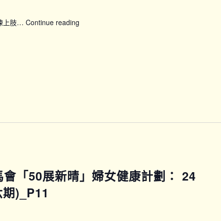
鍛煉上肢…
Continue reading
【SFH】
Smart
Fit
運
動
企
劃
(上
午
時
段)
賽馬會「50展新晴」婦女健康計劃： 24
)_P11