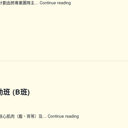
康計劃由跨專業團隊主…
Continue reading
【WWP_P11P12】
練
賽
課
馬
程
會
(第
「50
六
展
期)_P11
新
晴」
婦
女
健
康
計
劃：
班 (B班)
24
節
全
方
位
煉核心肌肉（腹、背等）及…
Continue reading
【PLT】
訓
蓆