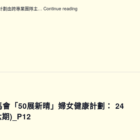
康計劃由跨專業團隊主…
Continue reading
【WWP_P11P12】
賽
馬
會
「50
展
新
晴」
婦
女
健
康
計
劃：
賽馬會「50展新晴」婦女健康計劃： 24
24
節
)_P12
全
方
位
訓