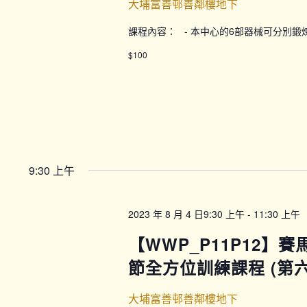
大埔富善邨善鄰樓地下
課程內容： - 本中心的6部器械可分別
$100
9:30 上午
2023 年 8 月 4 日9:30 上午
-
11:30 上午
【WWP_P11P12】
節全方位訓練課程 (第六期
大埔富善邨善鄰樓地下