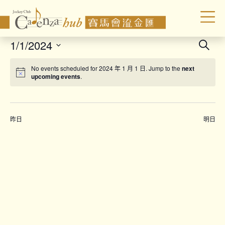
Even
1/1/2024
Search
Sear
Select
No events scheduled for 2024 年 1 月 1 日. Jump to the
next
date.
and
upcoming events
.
Vie
Navi
昨日
明日