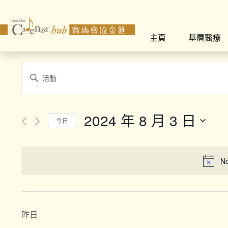
主頁
基層醫療
Events
Enter
Search
Keyword.
Search
and
for
2024 年 8 月 3 日
今日
Views
Events
Select
by
Navigation
date.
Keyword.
No
昨日