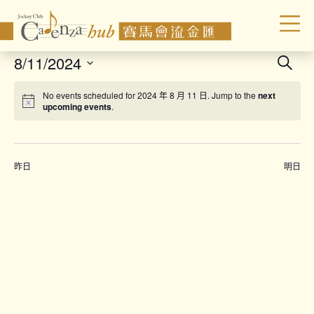
Even
8/11/2024
Search
Sear
Select
No events scheduled for 2024 年 8 月 11 日. Jump to the
next
date.
and
upcoming events
.
Vie
Navi
昨日
明日