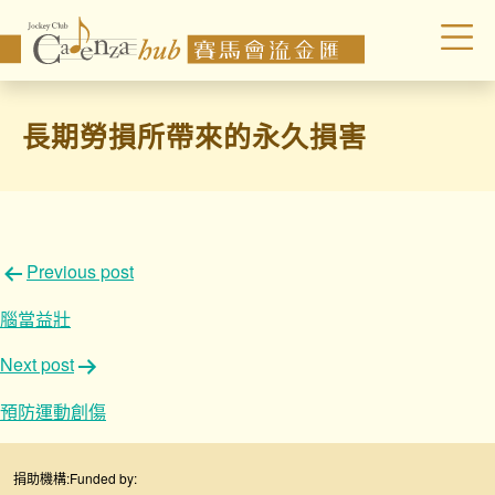
長期勞損所帶來的永久損害
文
Previous post
章
腦當益壯
導
Next post
覽
預防運動創傷
捐助機構:
Funded by: