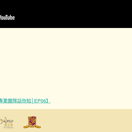
業團隊話你知│EP06】