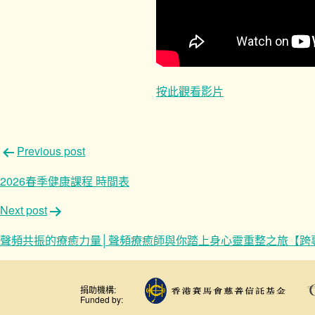
按此觀看影片
文
Previous post
章
2026春季健康課程 時間表
導
Next post
覽
聲頻共振的療癒力量│聲頻療癒師與你踏上身心靈重整之旅【跨專
捐助機構:
Funded by: