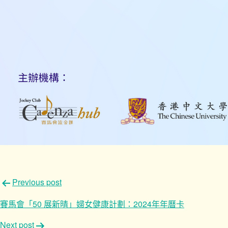
文
Previous post
章
賽馬會「50 展新晴」婦女健康計劃：2024年年曆卡
導
Next post