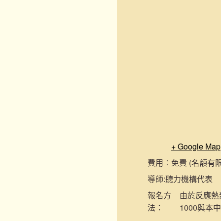
+ Google Map
費用︰
免費 (名額有
導師:
聽力機構代表
報名
方
由於反應熱烈
法：
1000與本