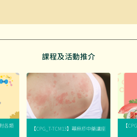
課程及活動推介
菌對各類
【CP
【CPG_T-TCM13】蕁麻疹中藥講座