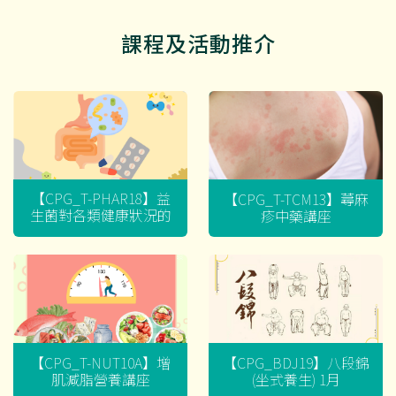
課程及活動推介
【CPG_T-PHAR18】益
【CPG_T-TCM13】蕁麻
生菌對各類健康狀況的
疹中藥講座
迷思
【CPG_T-NUT10A】增
【CPG_BDJ19】八段錦
肌減脂營養講座
(坐式養生) 1月