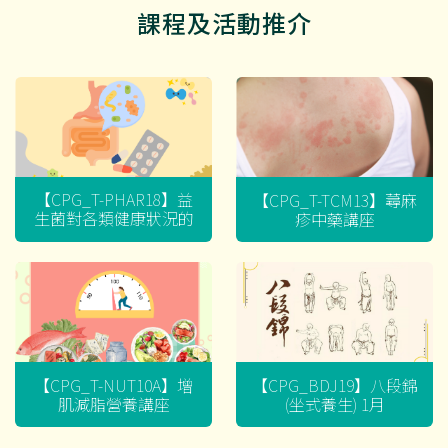
課程及活動推介
【CPG_T-PHAR18】益
【CPG_T-TCM13】蕁麻
生菌對各類健康狀況的
疹中藥講座
迷思
【CPG_T-NUT10A】增
【CPG_BDJ19】八段錦
肌減脂營養講座
(坐式養生) 1月