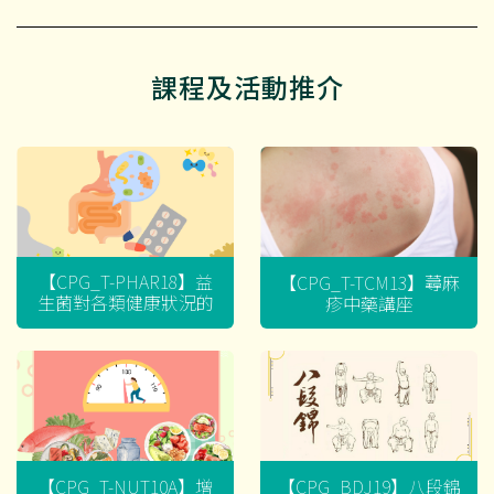
課程及活動推介
【CPG_T-PHAR18】益
【CPG_T-TCM13】蕁麻
生菌對各類健康狀況的
疹中藥講座
迷思
【CPG_T-NUT10A】增
【CPG_BDJ19】八段錦