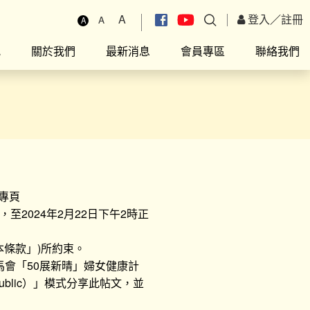
A
登入
／
註冊
A
A
究
關於我們
最新消息
會員專區
聯絡我們
k專頁
，至2024年2月22日下午2時正
本條款」)所約束。
馬會「50展新晴」婦女健康計
ublic）」模式分享此帖文，並