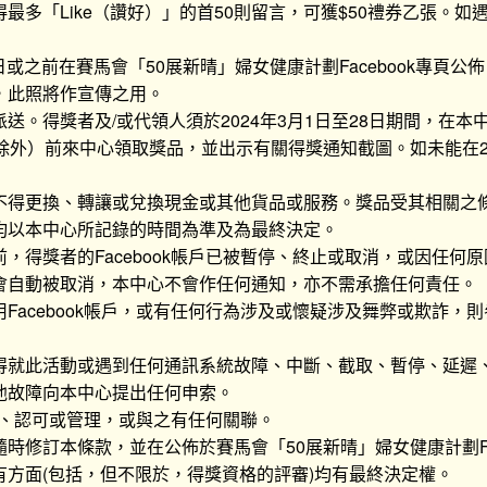
最多「Like（讚好）」的首50則留言，可獲$50禮券乙張。
9日或之前在賽馬會「50展新晴」婦女健康計劃Facebook專頁
，此照將作宣傳之用。
送。得獎者及/或代領人須於2024年3月1日至28日期間，在本
除外）前來中心領取獎品，並出示有關得獎通知截圖。如未能在20
不得更換、轉讓或兌換現金或其他貨品或服務。獎品受其相關之
均以本中心所記錄的時間為準及為最終決定。
，得獎者的Facebook帳戶已被暫停、終止或取消，或因任何
會自動被取消，本中心不會作任何通知，亦不需承擔任何責任。
Facebook帳戶，或有任何行為涉及或懷疑涉及舞弊或欺詐，
得就此活動或遇到任何通訊系統故障、中斷、截取、暫停、延遲
他故障向本中心提出任何申索。
贊助、認可或管理，或與之有任何關聯。
時修訂本條款，並在公佈於賽馬會「50展新晴」婦女健康計劃Fa
方面(包括，但不限於，得獎資格的評審)均有最終決定權。