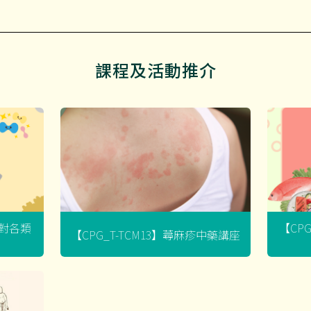
課程及活動推介
菌對各類
【CP
【CPG_T-TCM13】蕁麻疹中藥講座