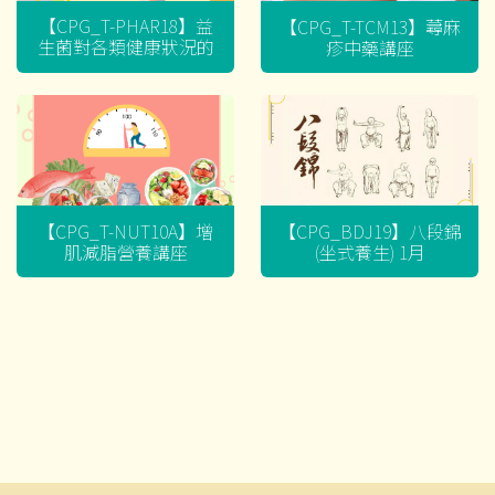
【CPG_T-PHAR18】益
【CPG_T-TCM13】蕁麻
生菌對各類健康狀況的
疹中藥講座
迷思
【CPG_T-NUT10A】增
【CPG_BDJ19】八段錦
肌減脂營養講座
(坐式養生) 1月