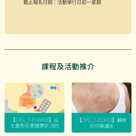
截止報名日期：活動舉行日前一星期
課程及活動推介
【CPG_T-PHAR18】益
【CPG_T-TCM13】蕁麻
生菌對各類健康狀況的
疹中藥講座
迷思