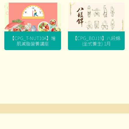
【CPG_T-NUT10A】增
【CPG_BDJ19】八段錦
肌減脂營養講座
(坐式養生) 1月
文
章
導
© 2026 耆智有限公司及賽馬會流金匯 ‧版權所有